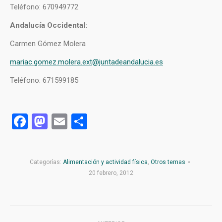
Teléfono: 670949772
Andalucía Occidental:
Carmen Gómez Molera
mariac.gomez.molera.ext@juntadeandalucia.es
Teléfono: 671599185
Facebook
Mastodon
Email
Compartir
Categorías:
Alimentación y actividad física
,
Otros temas
20 febrero, 2012
Navegación