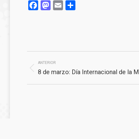
Facebook
Mastodon
Email
Compartir
Navegación
ANTERIOR
entre
8 de marzo: Día Internacional de la M
Publicación
publicaciones
anterior: