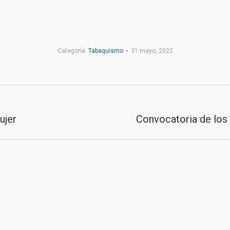
Categoría:
Tabaquismo
31 mayo, 2022
ujer
Convocatoria de los
Publicación
siguiente:
>
Contacto
>
Aviso Legal
>
Privacidad
>
Mapa web
© 202