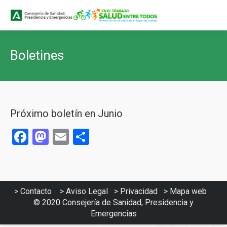
Buscar
Buscar:
Boletines
Próximo boletín en Junio
Facebook
Mastodon
Email
Compartir
>
Contacto
>
Aviso Legal
>
Privacidad
>
Mapa web
© 2020
Consejería de Sanidad, Presidencia y
Emergencias