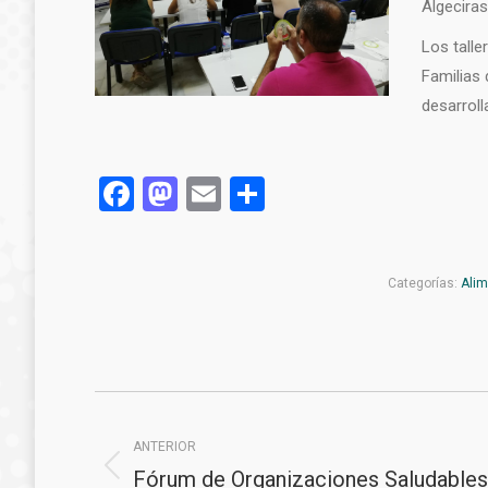
Algeciras
Los talle
Familias 
desarroll
Facebook
Mastodon
Email
Compartir
Categorías:
Alim
Navegación
entre
ANTERIOR
Fórum de Organizaciones Saludables
Publicación