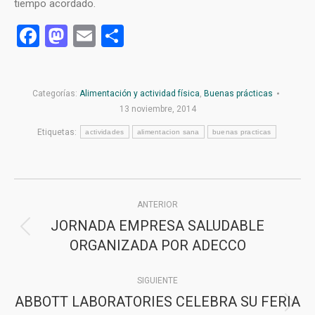
tiempo acordado.
Facebook
Mastodon
Email
Compartir
Categorías:
Alimentación y actividad física
,
Buenas prácticas
13 noviembre, 2014
Etiquetas:
actividades
alimentacion sana
buenas practicas
Navegación
ANTERIOR
entre
JORNADA EMPRESA SALUDABLE
Publicación
publicaciones
ORGANIZADA POR ADECCO
anterior:
SIGUIENTE
ABBOTT LABORATORIES CELEBRA SU FERIA
Publicación