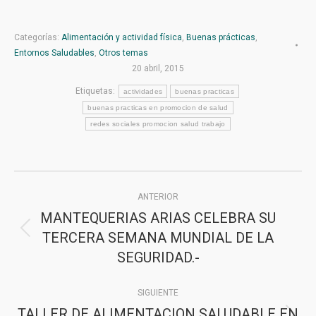
Categorías:
Alimentación y actividad física
,
Buenas prácticas
,
Entornos Saludables
,
Otros temas
20 abril, 2015
Etiquetas:
actividades
buenas practicas
buenas practicas en promocion de salud
redes sociales promocion salud trabajo
Navegación
ANTERIOR
entre
MANTEQUERIAS ARIAS CELEBRA SU
publicaciones
TERCERA SEMANA MUNDIAL DE LA
Publicación
SEGURIDAD.-
anterior:
SIGUIENTE
TALLER DE ALIMENTACION SALUDABLE EN