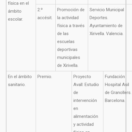
física en el
2.º
Promoción de
Servicio Municipal
ámbito
accésit.
la actividad
Deportes.
escolar.
física a través
Ayuntamiento de
de las
Xirivella. Valencia.
escuelas
deportivas
municipales
de Xirivella.
En el ámbito
Premio.
Proyecto
Fundación
sanitario.
Avall: Estudio
Hospital Asil
de
de Granollers.
intervención
Barcelona.
en
alimentación
y actividad