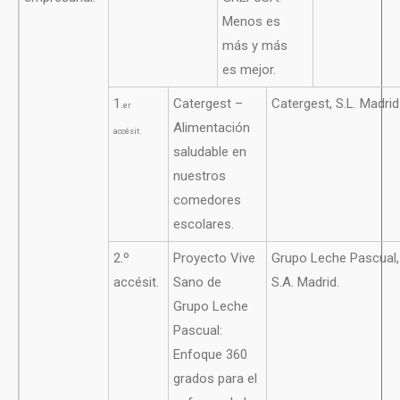
Menos es
más y más
es mejor.
1.
Catergest –
Catergest, S.L. Madrid
er
Alimentación
accésit.
saludable en
nuestros
comedores
escolares.
2.º
Proyecto Vive
Grupo Leche Pascual,
accésit.
Sano de
S.A. Madrid.
Grupo Leche
Pascual:
Enfoque 360
grados para el