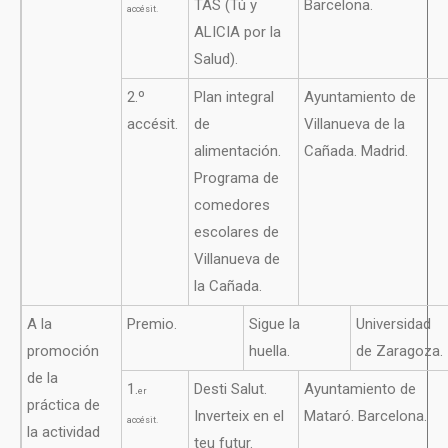
TAS (Tú y
Barcelona.
accésit.
ALICIA por la
Salud).
2.º
Plan integral
Ayuntamiento de
accésit.
de
Villanueva de la
alimentación.
Cañada. Madrid.
Programa de
comedores
escolares de
Villanueva de
la Cañada.
A la
Premio.
Sigue la
Universidad
promoción
huella.
de Zaragoza.
de la
1.
Desti Salut.
Ayuntamiento de
er
práctica de
Inverteix en el
Mataró. Barcelona.
accésit.
la actividad
teu futur.