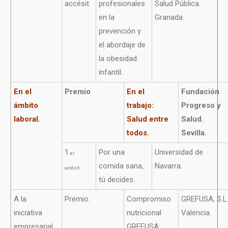
accésit.
profesionales
Salud Pública.
en la
Granada.
prevención y
el abordaje de
la obesidad
infantil.
En el
Premio
En el
Fundación
ámbito
trabajo:
Progreso y
laboral.
Salud entre
Salud.
todos.
Sevilla.
1.
Por una
Universidad de
er
comida sana,
Navarra.
accésit.
tú decides.
A la
Premio.
Compromiso
GREFUSA, S.L
iniciativa
nutricional
Valencia.
empresarial.
GREFUSA: