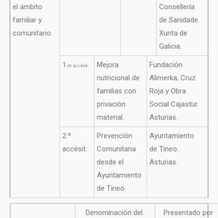
el ámbito
Consellería
familiar y
de Sanidade.
comunitario.
Xunta de
Galicia.
1.
Mejora
Fundación
er
accésit.
nutricional de
Alimerka, Cruz
familias con
Roja y Obra
privación
Social Cajastur.
material.
Asturias.
2.º
Prevención
Ayuntamiento
accésit.
Comunitaria
de Tineo.
desde el
Asturias.
Ayuntamiento
de Tineo.
Denominación del
Presentado por