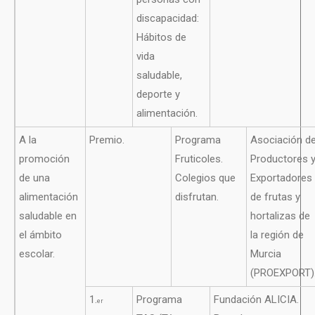
discapacidad:
Hábitos de
vida
saludable,
deporte y
alimentación.
A la
Premio.
Programa
Asociación d
promoción
Fruticoles.
Productores 
de una
Colegios que
Exportadores
alimentación
disfrutan.
de frutas y
saludable en
hortalizas de
el ámbito
la región de
escolar.
Murcia
(PROEXPORT)
1.
Programa
Fundación ALICIA.
er