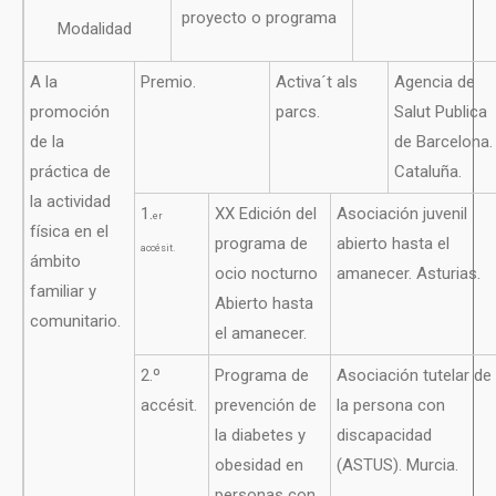
proyecto o programa
Modalidad
A la
Premio.
Activa´t als
Agencia de
promoción
parcs.
Salut Publica
de la
de Barcelona.
práctica de
Cataluña.
la actividad
1.
XX Edición del
Asociación juvenil
er
física en el
programa de
abierto hasta el
accésit.
ámbito
ocio nocturno
amanecer. Asturias.
familiar y
Abierto hasta
comunitario.
el amanecer.
2.º
Programa de
Asociación tutelar de
accésit.
prevención de
la persona con
la diabetes y
discapacidad
obesidad en
(ASTUS). Murcia.
personas con