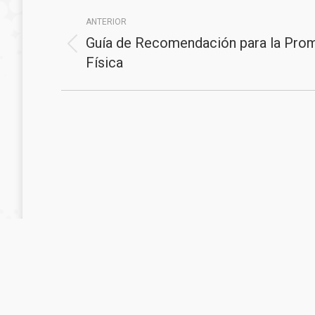
Navegación
ANTERIOR
entre
Guía de Recomendación para la Prom
Proyecto
proyectos
Física
anterior