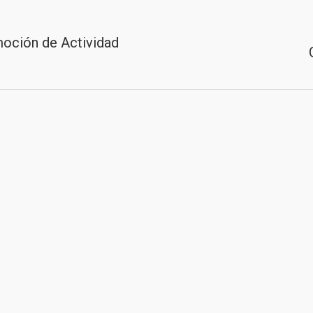
oción de Actividad
Proyecto
siguiente
>
Contacto
>
Aviso Legal
>
Privacidad
>
Mapa web
© 202