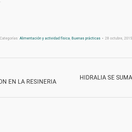
.
Categorías:
Alimentación y actividad física
,
Buenas prácticas
28 octubre, 201
HIDRALIA SE SUMA
ON EN LA RESINERIA
Publicación
siguiente:
>
Contacto
>
Aviso Legal
>
Privacidad
>
Mapa web
© 202