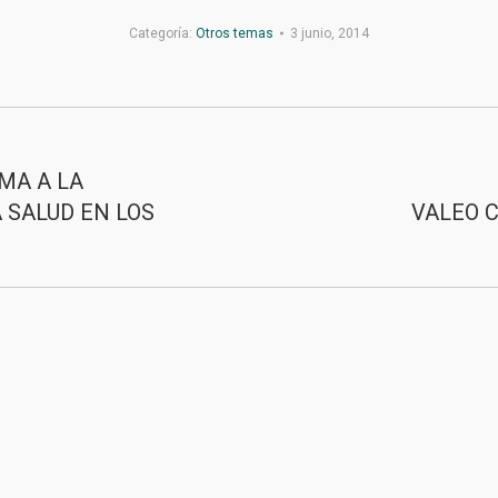
Categoría:
Otros temas
3 junio, 2014
MA A LA
 SALUD EN LOS
VALEO C
Publicación
siguiente:
>
Contacto
>
Aviso Legal
>
Privacidad
>
Mapa web
© 202