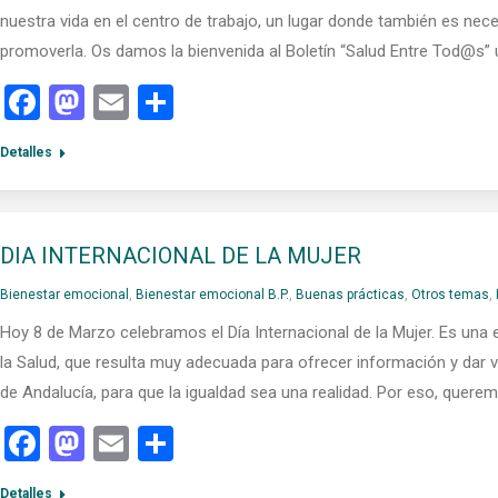
nuestra vida en el centro de trabajo, un lugar donde también es nece
promoverla. Os damos la bienvenida al Boletín “Salud Entre Tod@s” 
Facebook
Mastodon
Email
Compartir
Detalles
DIA INTERNACIONAL DE LA MUJER
Bienestar emocional
,
Bienestar emocional B.P.
,
Buenas prácticas
,
Otros temas
,
Hoy 8 de Marzo celebramos el Día Internacional de la Mujer. Es una
la Salud, que resulta muy adecuada para ofrecer información y dar vis
de Andalucía, para que la igualdad sea una realidad. Por eso, quer
Facebook
Mastodon
Email
Compartir
Detalles