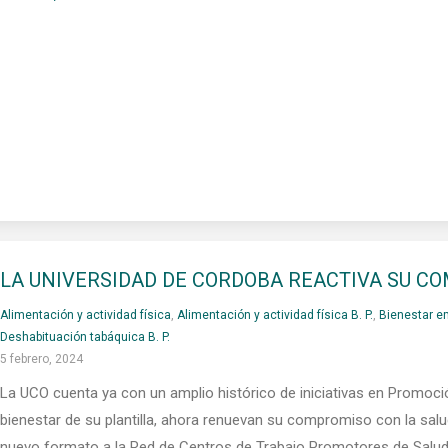
LA UNIVERSIDAD DE CORDOBA REACTIVA SU CO
Alimentación y actividad física
,
Alimentación y actividad física B. P.
,
Bienestar e
Deshabituación tabáquica B. P.
5 febrero, 2024
La UCO cuenta ya con un amplio histórico de iniciativas en Promoció
bienestar de su plantilla, ahora renuevan su compromiso con la sa
nuevo formato a la Red de Centros de Trabajo Promotores de Salu