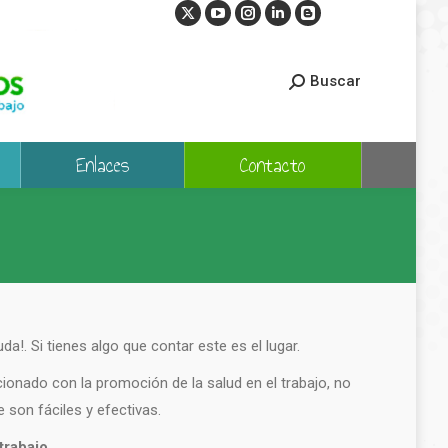
X
YouTube
Instagram
Linkedin
Blogger
page
page
page
page
page
opens
opens
opens
opens
opens
Buscar
in
in
in
in
in
new
new
new
new
new
window
window
window
window
window
Enlaces
Contacto
da!. Si tienes algo que contar este es el lugar.
onado con la promoción de la salud en el trabajo, no
 son fáciles y efectivas.
trabajo
.